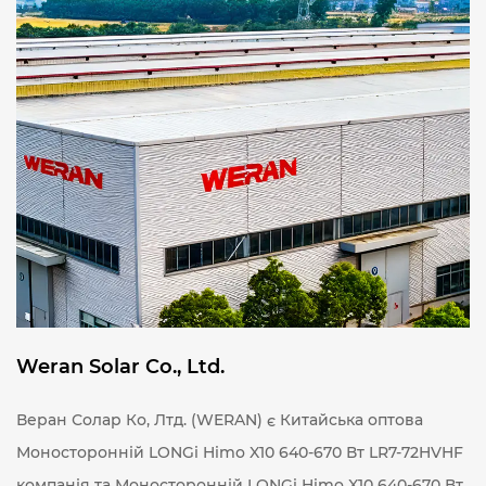
Weran Solar Co., Ltd.
Веран Солар Ко, Лтд. (WERAN) є
Китайська оптова
Моносторонній LONGi Himo X10 640-670 Вт LR7-72HVHF
компанія
та
Моносторонній LONGi Himo X10 640-670 Вт