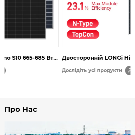
Двосторонній LONGi Hi-MO7 615-645 Вт
LR5-78HGD
Дослідіть усі продукти
Про Нас