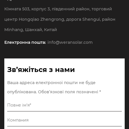
Кімната 503, корпус 3, південний район, торговий
центр Hongqiao Zhengrong, дорога Shengui, район
Minhang, Шанхай, Китай
Електронна пошта:
info@weransolar.com
Зв’яжіться з нами
Ваша адреса електронної пошти не буде
опублікована. Обов’язкові поля позначені *