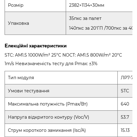
Розмір
2382×1134×30мм
35пкс за палет
Упаковка
140пкс за 20'ГП /700пкс за 40'
E
лекційні характеристики
STC: AM1.5 1000W/m² 25°C NOCT: AM1.5 800W/m² 20°C
1m/s Невизначеність тесту для Pmax: ±3%
Тип модуля
ЛР7-7
Умови тестування
STC
Максимальна потужність (Pmax/Вт)
640
Напруга відкритого контуру (Voc/V)
53.7
Струм короткого замикання (Isc/A)
15.13