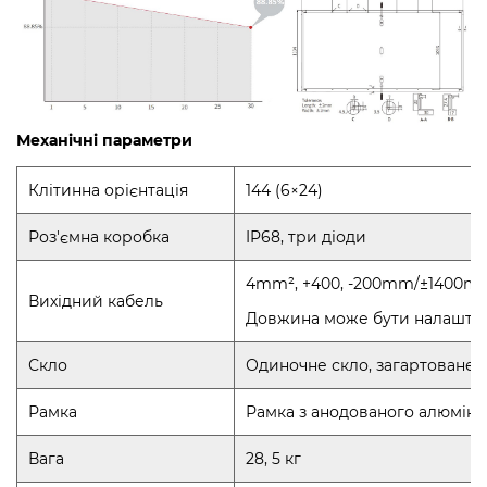
Механічні параметри
Клітинна орієнтація
144 (6×24)
Роз'ємна коробка
IP68, три діоди
4mm², +400, -200mm/±1400m
Вихідний кабель
Довжина може бути налашто
Скло
Одиночне скло, загартоване с
Рамка
Рамка з анодованого алюміні
Вага
28, 5 кг