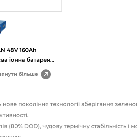
N 48V 160Ah
єва іонна батарея
ва батарея для
лянути більше
гання енергії для
омунікаційного
вного копіювання та
ь нове покоління технології зберігання зелено
омної сонячної
ктивності.
еми
ів (80% DOD), чудову термічну стабільність і 