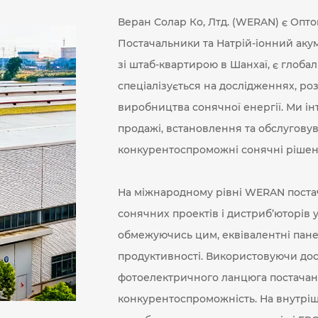
Веран Солар Ко, Лтд. (WERAN) є
Опто
Постачальники
та
Натрій-іонний аку
зі штаб-квартирою в Шанхаї, є глоб
спеціалізується на дослідженнях, ро
виробництва сонячної енергії. Ми і
продажі, встановлення та обслуговув
конкурентоспроможні сонячні рішення
На міжнародному рівні WERAN постач
сонячних проектів і дистриб’юторів у
обмежуючись цим, еквівалентні панел
продуктивності. Використовуючи дос
фотоелектричного ланцюга постачання
конкурентоспроможність. На внутрі