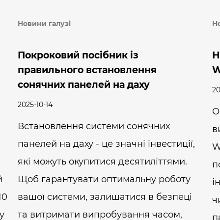
Новини галузі
Н
Покроковий посібник із
Н
правильного встановлення
W
сонячних панелей на даху
20
2025-10-14
О
Встановлення системи сонячних
в
панелей на даху - це значні інвестиції,
W
які можуть окупитися десятиліттями.
п
й
Щоб гарантувати оптимальну роботу
і
10
вашої системи, залишатися в безпеці
ч
у
та витримати випробування часом,
п