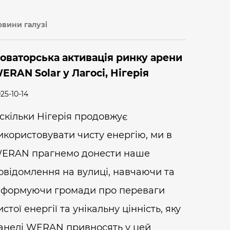
овини галузі
оваторська активація ринку арени
ERAN Solar у Лагосі, Нігерія
25-10-14
скільки Нігерія продовжує
икористовувати чисту енергію, ми в
ERAN прагнемо донести наше
овідомлення на вулиці, навчаючи та
нформуючи громади про переваги
истої енергії та унікальну цінність, яку
анелі WERAN привносять у цей