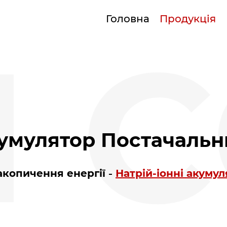
Головна
Продукція
 С
кумулятор Постачаль
акопичення енергії
Натрій-іонні акуму