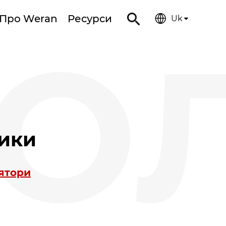
Про Weran
Ресурси
Uk
О
ники
лятори