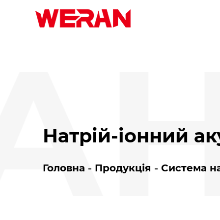
АН
Натрій-іонний а
Головна
Продукція
Система н