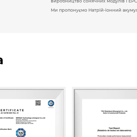
виробництво сонячних модулів і EPC
Ми пропонуємо
Натрій-іонний акуму
а