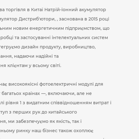
ва торгівля в Китаї Натрій-іонний акумулятор
мулятор Дистриб'ютори
, , заснована в 2015 році
альним новим енергетичним підприємством, що
зробці та застосуванні інтелектуальних систем
нтегруємо дизайн продукту, виробництво,
ання, надаючи надійні та
 клієнтам у всьому світі.
ає високоякісні фотоелектричні модулі для
 багатьох країнах —, включаючи, але не
і рівня 1 з видатним співвідношенням витрат і
туп з перших рук до китайського
, ми забезпечуємо як якість, так і
шньому ринку наш бізнес також охоплює