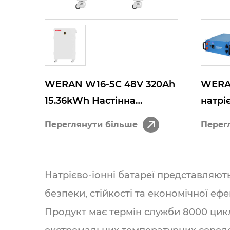
WERAN W16-5C 48V 320Ah
WERA
15.36kWh Настінна
натрі
домашня акумуляторна
Житло
Переглянути більше
Перег
батарея з іонами натрію
збері
телек
резер
Натрієво-іонні батареї представляют
автон
безпеки, стійкості та економічної ефе
сист
Продукт має термін служби 8000 цикл