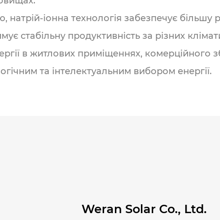
овищах.
ію, натрій-іонна технологія забезпечує більшу
ує стабільну продуктивність за різних клімат
ергії в житлових приміщеннях, комерційного зб
гічним та інтелектуальним вибором енергії.
Weran Solar Co., Ltd.