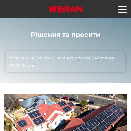
Рішення та проекти
Головна
/
Про Weran
/
Рішення та проекти
/
Австралія
193KW Проект